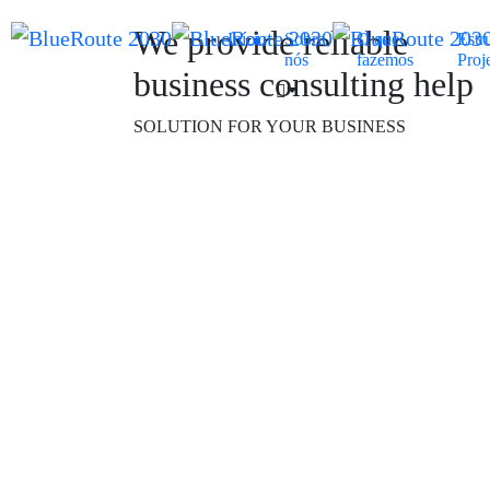
We provide reliable
Início
Sobre
O que
Estr
nós
fazemos
Proj
business consulting help
SOLUTION FOR YOUR BUSINESS