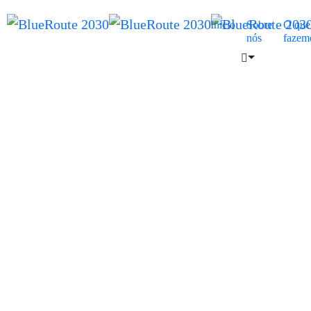
Início
Sobre
O que
nós
fazem