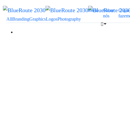
Início
Sobre
O que
nós
fazem
All
Branding
Graphics
Logos
Photography