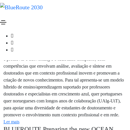
BLUEROUTE Preparação da nova
Economia do mar 2030
A Rota Azul das descobertas
PROJETO
O projeto ROTA AZUL/BLUE ROUTE visa fornecer uma visão
integrada e moderna das disciplinas de pós-graduação no âmbito
das ciências marinhas. O objetivo pedagógico do BLUE ROUTE
é promover o networking e o raciocínio complexo, com
competências que envolvam análise, avaliação e síntese em
doutorados que em contexto profissional inovem e promovam a
criação de novos conhecimentos. Para tal apresenta-se um modelo
híbrido de ensino/aprendizagem suportado por professores
doutorados e especialistas em crescimento azul, quer portugueses
quer noruegueses com longos anos de colaboração (UAlg-UiT),
para apoiar uma diversidade de estudantes de doutoramento e
promover o envolvimento num contexto profissional e em rede.
Ler mais
BLUEROUTE Preparing the new OCEAN