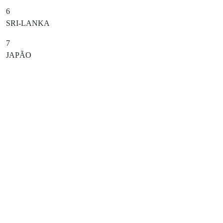
6
SRI-LANKA
7
JAPÃO