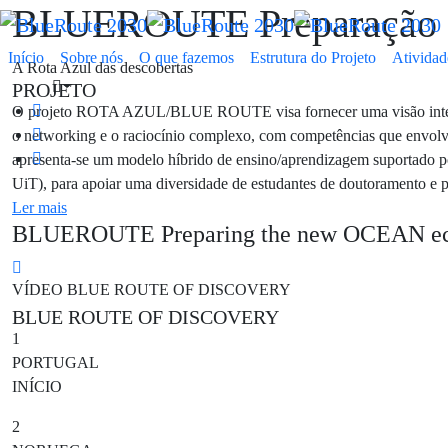
BLUEROUTE Preparação d
Início
Sobre nós
O que fazemos
Estrutura do Projeto
Atividad
A Rota Azul das descobertas
PROJETO
O projeto ROTA AZUL/BLUE ROUTE visa fornecer uma visão integr
o networking e o raciocínio complexo, com competências que envolva
apresenta-se um modelo híbrido de ensino/aprendizagem suportado po
UiT), para apoiar uma diversidade de estudantes de doutoramento e 
Ler mais
BLUEROUTE Preparing the new OCEAN e
VÍDEO BLUE ROUTE OF DISCOVERY
BLUE ROUTE OF DISCOVERY
1
PORTUGAL
INÍCIO
2